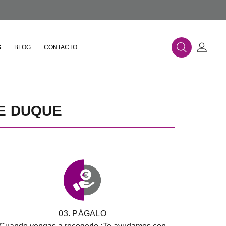
S
BLOG
CONTACTO
Buscar
Mi Cue
E DUQUE
03. PÁGALO