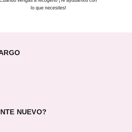
Cuando vengas a recogerlo ¡Te ayudamos con
lo que necesites!
CARGO
ENTE NUEVO?