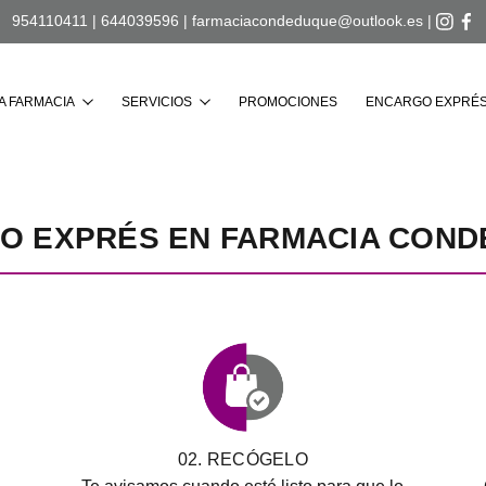
954110411
|
644039596
|
farmaciacondeduque@outlook.es
|
Buscar
A FARMACIA
SERVICIOS
PROMOCIONES
ENCARGO EXPRÉ
O EXPRÉS EN FARMACIA COND
02. RECÓGELO